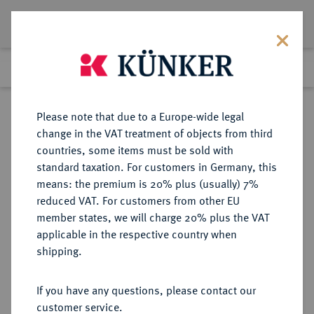
Lot 779
Previous lot
Next lot
Return to list view
Please note that due to a Europe-wide legal
change in the VAT treatment of objects from third
countries, some items must be sold with
Lot 779
standard taxation. For customers in Germany, this
Auction 408
·
means: the premium is 20% plus (usually) 7%
Finished
19 Jun 2024
reduced VAT. For customers from other EU
member states, we will charge 20% plus the VAT
applicable in the respective country when
HESSEN
DEUTSCHE MÜNZEN UND MEDAILLEN
·
shipping.
HESSEN-DARMSTADT,
LANDGRAFSCHAFT, SEIT 1806
If you have any questions, please contact our
GROSSHERZOGTUM Ludwig III.,
customer service.