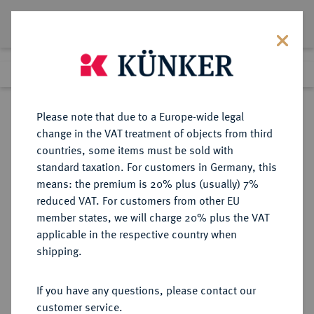
Lot 393
Previous lot
Next lot
Return to list view
Please note that due to a Europe-wide legal
change in the VAT treatment of objects from third
countries, some items must be sold with
Lot 393
standard taxation. For customers in Germany, this
Auction 339
·
means: the premium is 20% plus (usually) 7%
Finished
28 Sept 2020
reduced VAT. For customers from other EU
member states, we will charge 20% plus the VAT
applicable in the respective country when
HESSEN
DEUTSCHE MÜNZEN UND MEDAILLEN
·
shipping.
HESSEN-KASSEL,
LANDGRAFSCHAFT, SEIT 1803
If you have any questions, please contact our
KURFÜRSTENTUM Wilhelm II. und
customer service.