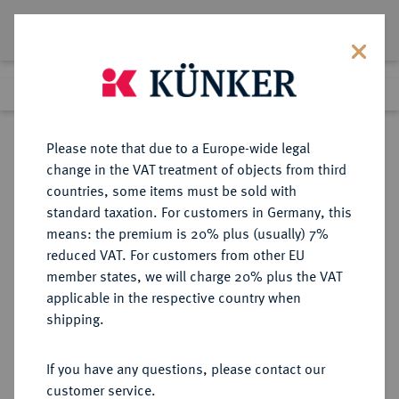
Lot 566
Previous lot
Next lot
Return to list view
Please note that due to a Europe-wide legal
change in the VAT treatment of objects from third
countries, some items must be sold with
Lot 566
standard taxation. For customers in Germany, this
Auction 273
·
means: the premium is 20% plus (usually) 7%
Finished
14 Mar 2016
reduced VAT. For customers from other EU
member states, we will charge 20% plus the VAT
applicable in the respective country when
IMPERATORISCHE PRÄGUNGEN
RÖMISCHE MÜNZEN
·
shipping.
Sextus Pompeius, † 35 v. Chr., mit
Pompeius Magnus und Gnaeus
If you have any questions, please contact our
Pompeius.
customer service.