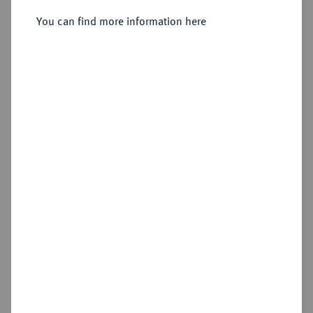
AV-Aureus, 37/36 v. Chr., sizilische
You can find more information here
Münzstätte;
Sold
Estimated price : €75,000
Hammer price