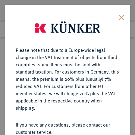
Lot 5726
Previous lot
Next lot
Return to list view
Please note that due to a Europe-wide legal
change in the VAT treatment of objects from third
countries, some items must be sold with
Lot 5726
standard taxation. For customers in Germany, this
Auction 349
·
means: the premium is 20% plus (usually) 7%
Finished
26 Mar 2021
reduced VAT. For customers from other EU
member states, we will charge 20% plus the VAT
applicable in the respective country when
ITALIEN
EUROPÄISCHE MÜNZEN UND MEDAILLEN
·
shipping.
CISALPINE REPUBLIK
Silbermedaille ANNO VIII/1800,
If you have any questions, please contact our
customer service.