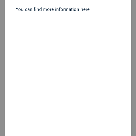
Sold
You can find more information here
Estimated price : €500
Hammer price
€480