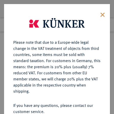
Lot 1857
Previous lot
Next lot
Return to list view
Please note that due to a Europe-wide legal
change in the VAT treatment of objects from third
countries, some items must be sold with
Lot 1857
standard taxation. For customers in Germany, this
Auction 403
·
means: the premium is 20% plus (usually) 7%
Finished
18 Mar 2024
reduced VAT. For customers from other EU
member states, we will charge 20% plus the VAT
applicable in the respective country when
ITALIEN
EUROPÄISCHE MÜNZEN UND MEDAILLEN
·
shipping.
KIRCHENSTAAT/VATIKAN
Johannes XXIII., 1958-1963.
If you have any questions, please contact our
Silbermedaille ANNO IV/1961,
customer service.