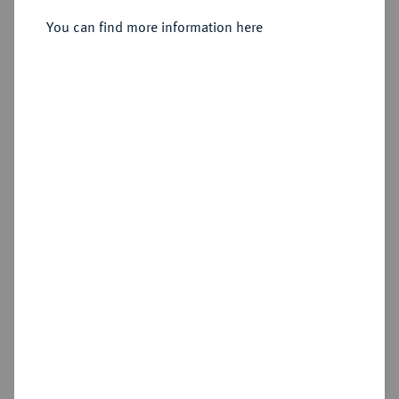
You can find more information here
Sold
Estimated price : €75
Hammer price
€70