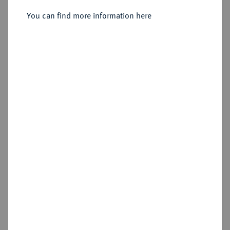
Sold
You can find more information here
Estimated price : €150
Hammer price
€240