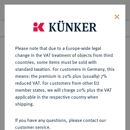
Lot 1325
Previous lot
Next lot
Return to list view
Please note that due to a Europe-wide legal
change in the VAT treatment of objects from third
countries, some items must be sold with
Lot 1325
standard taxation. For customers in Germany, this
Auction 403
·
means: the premium is 20% plus (usually) 7%
Finished
18 Mar 2024
reduced VAT. For customers from other EU
member states, we will charge 20% plus the VAT
applicable in the respective country when
ITALIEN
EUROPÄISCHE MÜNZEN UND MEDAILLEN
·
shipping.
KIRCHENSTAAT/VATIKAN Pius V.,
1566-1572.
If you have any questions, please contact our
customer service.