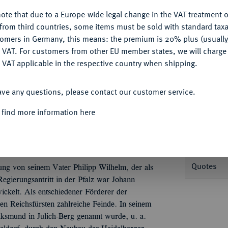
ote that due to a Europe-wide legal change in the VAT treatment o
CONFIGURE
from third countries, some items must be sold with standard taxa
tomers in Germany, this means: the premium is 20% plus (usuall
Informa
DENY
 VAT. For customers from other EU member states, we will charg
 VAT applicable in the respective country when shipping.
.
Dukat 1711, Düsseldorf, auf das Vikariat.
ACCEPT ALL
e, darüber Krone. Fb. 1403; Slg. Memmesh.
Nominal/Y
ave any questions, please contact our customer service.
 find more information here
Mint
Rarity
m Main.
Quotes
ung von seinem Vater Philipp Wilhelm, der als
egierungsantritt in der Pfalz war Johann
ickelt. Als entschiedener Förderer der
hen Reichsfürsten zahlreiche Feinde. In seinem
ksmund in Jülich-Berg genannt wurde, u. a.