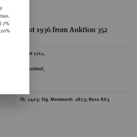
f
tion.
y) 7%
tion for lot 1936 from Auktion 352
e 20%
ear
Dukat 1711,
Düsseldorf,
RR
Fb. 1403; Slg. Memmesh. 2873; Noss 863