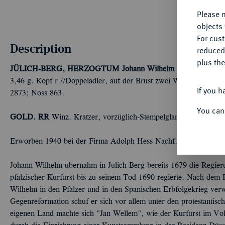
Please n
objects 
For cus
Description
reduced
plus the
JÜLICH-BERG, HERZOGTUM
Johann Wilhelm II., 1679-1716
3,46 g. Kopf r.//Doppeladler, auf der Brust zwei Wappenschild
If you h
2873; Noss 863.
You can
GOLD. RR
Winz. Kratzer, vorzüglich-Stempelglanz
Erworben 1940 bei der Firma Adolph Hess Nachf., Frankfurt a
Johann Wilhelm übernahm in Jülich-Berg bereits 1679 die Regier
pfälzischer Kurfürst bis zu seinem Tod 1690 regierte. Nach dem R
Wilhelm in den Pfälzer und in den Spanischen Erbfolgekrieg verw
Gegenreformation schuf er sich vor allem unter den protestantisc
eigenen Land machte sich "Jan Wellem", wie der Kurfürst im Vol