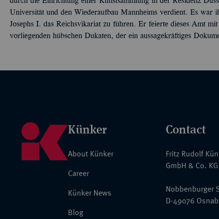
durch die Einrichtung einer Kunstsammlung in der Residenz Düss
Universität und den Wiederaufbau Mannheims verdient. Es war 
Josephs I. das Reichsvikariat zu führen. Er feierte dieses Amt
vorliegenden hübschen Dukaten, der ein aussagekräftiges Dokumen
Künker
Contact
About Künker
Fritz Rudolf Kü
GmbH & Co. KG
Career
Nobbenburger S
Künker News
D-49076 Osnab
Blog