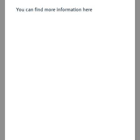
You can find more information here
Sold
Estimated price : €750
Hammer price
€34,000