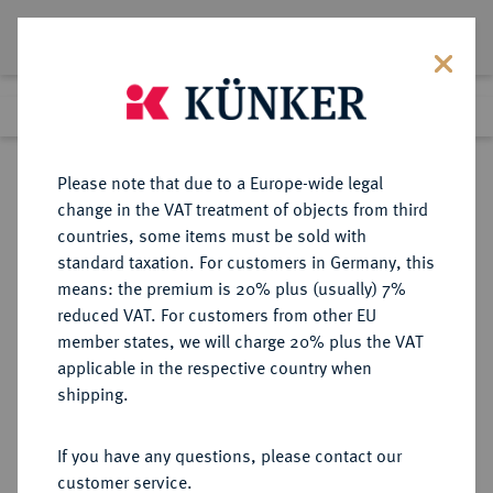
Lot 3530
Previous lot
Next lot
Return to list view
Please note that due to a Europe-wide legal
change in the VAT treatment of objects from third
countries, some items must be sold with
Lot 3530
standard taxation. For customers in Germany, this
Auction 264
·
means: the premium is 20% plus (usually) 7%
Finished
24 Jun 2015
reduced VAT. For customers from other EU
member states, we will charge 20% plus the VAT
applicable in the respective country when
KAISERREICH
HABSBURGISCHE ERBLANDE-ÖSTERREICH
·
shipping.
ÖSTERREICH
Franz Josef I., 1848-1916.
If you have any questions, please contact our
Goldmedaille zu 4 Dukaten 1896,
customer service.