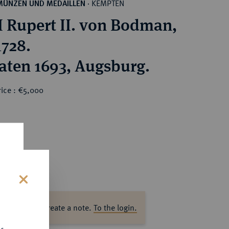
KEMPTEN
MÜNZEN UND MEDAILLEN
·
 Rupert II. von Bodman,
1728.
aten 1693, Augsburg.
rice : €5,000
s
ase log in to create a note.
To the login.