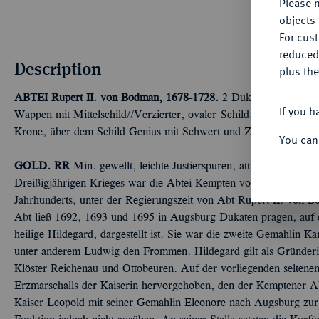
Please n
objects 
For cus
reduced
Description
plus the
ABTEI
Rupert II. von Bodman, 1678-1728.
2 Dukaten 1693, Augs
If you h
Wappen mit Mittelschild//Verzierter, ovaler Schild, darin Brustbi
Krone, über dem Schild Genius mit Schwert und Zepter. Forster 
You can
GOLD. RR
Min. gewellt, leichte Justierspuren, attraktives, seh
Dreißigjährigen Krieges war die Abtei Kempten vollkommen zers
Jahrhunderts, unter der Regierungszeit von Abt Rupert II. von Bod
Abt ließ 1692, 1693 und 1695 in Augsburg Dukaten prägen, auf d
heilige Hildegard, dargestellt ist. Sie war die zweite Gemahlin K
unter anderem Ludwig den Frommen. Hildegard gilt als Gründeri
Klöster Reichenau und Ottobeuren. Auf der vorliegenden seltene
Erzmarschalls der Kaiserin hervorgehoben, den der Kemptener Ab
Kaiser Leopold mit seiner Gemahlin Eleonore nach Augsburg zur