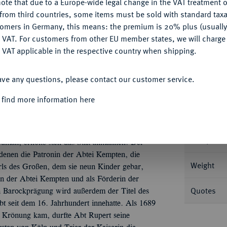
ote that due to a Europe-wide legal change in the VAT treatment o
CONFIGURE
from third countries, some items must be sold with standard taxa
tomers in Germany, this means: the premium is 20% plus (usuall
DENY
 VAT. For customers from other EU member states, we will charg
Informa
 VAT applicable in the respective country when shipping.
ACCEPT ALL
burg. 6,90 g Vierfach behelmtes, vierfeldiges
ave any questions, please contact our customer service.
ld der heiligen Hildegard mit Schleier und
Nominal/Y
430; Fb. 1422; Haertle 206.
 find more information here
Mint
r schönes Exemplar Im Verlauf des
tört worden. Erst am Ende des 17.
Rarity
man, erholte sich das Stift allmählich. Der
enen die Patronin der Abtei Kempten, die
Weight
arls des Großen, dem sie neun Kinder gebar,
n der Abtei Kempten und als Förderin der
Quotes
n Barockprägung wird außerdem der Titel des
t seit dem 16. Jahrhundert innehatte. Als 1689
 Krönung kam, durfte Abt Rupert seine