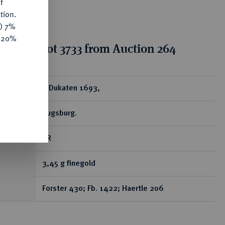
f
tion.
y) 7%
e 20%
tion for lot 3733 from Auction 264
ear
2 Dukaten 1693,
Augsburg.
RR
3,45 g finegold
Forster 430; Fb. 1422; Haertle 206