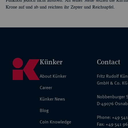
Funktion jedoch nicht ausüben. An seiner Stelle setzten die Kurfü
Krone auf und ab und reichten ihr Zepter und Reichsapfel.
Künker
Contact
About Künker
Fritz Rudolf Kü
GmbH & Co. KG
Career
Nobbenburger S
Künker News
D-49076 Osnab
Blog
Phone: +49 541
Coin Knowledge
Fax: +49 541 9