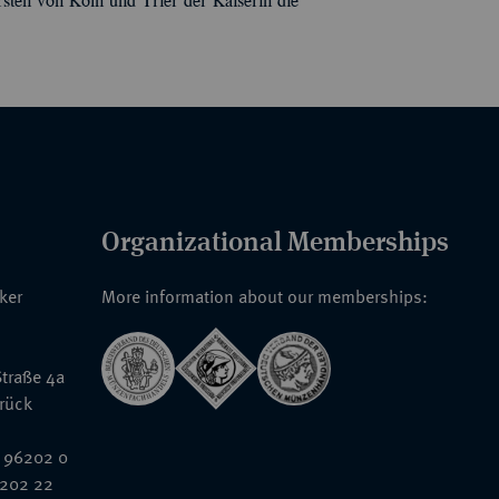
rsten von Köln und Trier der Kaiserin die
Organizational Memberships
nker
More information about our memberships:
traße 4a
rück
 96202 0
6202 22