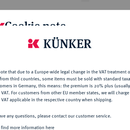
Cookie note
Informa
I
A
S
P
A
R
ln des Guldengroschens.
_
is website uses cookies to provide you with the best possible
ei Könige mit Lilienstäben und Gefäßen mit
nctionality. If you click on "Configure", you can set which cookie
Nominal/Y
wappen. Neben bzw. über ihnen befinden
u want to allow.
More information
H
e
L
I
C
O
L
O
n
Æ
, darunter zwei Striche und
m
Rarity
R
e
G
R
A
é
V
I
C
e
R
e
é
é
S
V
P
e
Æ
R
A
é
_
ote that due to a Europe-wide legal change in the VAT treatment o
CONFIGURE
n. Dav. vgl. 9148 (dort Guldengroschen); Fb.
from third countries, some items must be sold with standard taxa
Condition
tomers in Germany, this means: the premium is 20% plus (usuall
en). In US-Plastikholder der NGC mit der
DENY
 VAT. For customers from other EU member states, we will charg
 VAT applicable in the respective country when shipping.
ner Goldtönung, sehr schön-vorzüglich
ACCEPT ALL
Weight
ave any questions, please contact our customer service.
008, Nr. 2632 (dort Zuschlag 200.000 USD).
Quotes
 find more information here