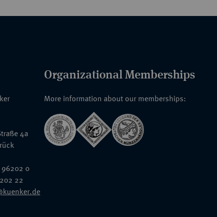
Organizational Memberships
nker
More information about our memberships:
traße 4a
rück
 96202 0
6202 22
@kuenker.de