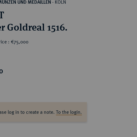
KÖLN
MÜNZEN UND MEDAILLEN
·
T
r Goldreal 1516.
rice : €75,000
0
ase log in to create a note.
To the login.