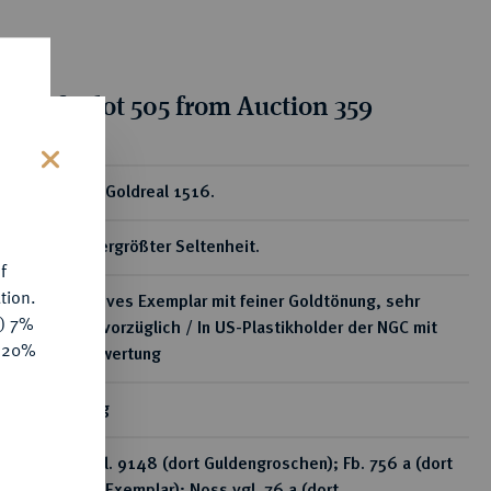
tion for lot 505 from Auction 359
s
ear
Großer Goldreal 1516.
Von allergrößter Seltenheit.
f
tion.
Attraktives Exemplar mit feiner Goldtönung, sehr
y) 7%
schön-vorzüglich / In US-Plastikholder der NGC mit
e 20%
der Bewertung
14,36 g
Dav. vgl. 9148 (dort Guldengroschen); Fb. 756 a (dort
dieses Exemplar); Noss vgl. 76 a (dort