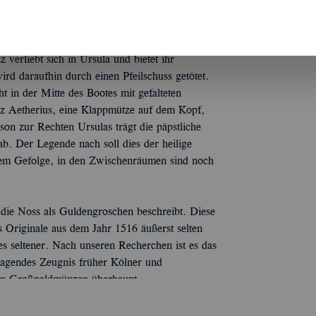
ende an und zeigt das in Köln im 4. Jahrhundert
e Ursula mit ihrem Gemahl Prinz Aetherius nach
acus und elftausend Jungfrauen auf dem
erliebt sich in Ursula und bietet ihr
rd daraufhin durch einen Pfeilschuss getötet.
t in der Mitte des Bootes mit gefalteten
rinz Aetherius, eine Klappmütze auf dem Kopf,
on zur Rechten Ursulas trägt die päpstliche
b. Der Legende nach soll dies der heilige
 dem Gefolge, in den Zwischenräumen sind noch
 die Noss als Guldengroschen beschreibt. Diese
s Originale aus dem Jahr 1516 äußerst selten
s seltener. Nach unseren Recherchen ist es das
ragendes Zeugnis früher Kölner und
hen Großgoldmünzen überhaupt.