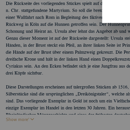
Die Rückseite des vorliegenden Stückes spielt auf die Ursula-Leg
n. Chr. stattgefundene Martyrium. So soll die bretonische Adlig
einer Wallfahrt nach Rom in Begleitung des fiktiven Papstes Cyri
Rückweg in Köln auf die Hunnen getroffen sein. Der Hunnenprinz v
Schonung und Heirat an. Ursula aber lehnt das Angebot ab und wi
Genau dieser Moment ist auf der Rückseite dargestellt: Ursula steh
Händen, in der Brust steckt ein Pfeil, an ihrer linken Seite ist P
die Hände auf der Brust über einem Palmzweig gekreuzt. Die Pers
dreifache Krone und hält in der linken Hand einen Doppelkreuzsta
Cyriakus sein. An den Ecken befindet sich je eine Jungfrau aus
drei Köpfe sichtbar.
Diese Darstellungen erscheinen auf talergroßen Stücken ab 1516,
Silberstücke sind die ursprünglichen „Dreikönigstaler“, welche al
sind. Das vorliegende Exemplar in Gold ist noch um ein Vielfache
einzige Exemplar im Handel in den letzten 30 Jahren. Ein heraus
Rheinländischer Münzgeschichte und eines der frühesten deutsc
Show more'