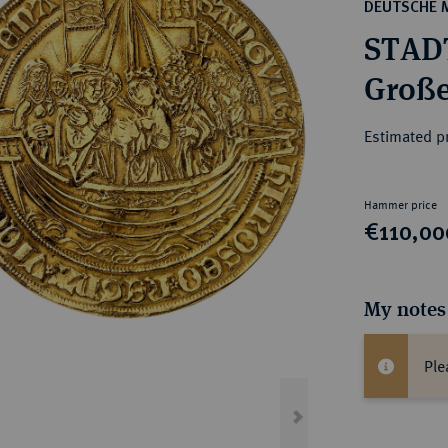
ct
DEUTSCHE 
rg hereditary lands -
a
STAD
ean Coins and Medals
 and Medals from Overseas
Große
 Coins after 1871
atic Literature
Estimated p
Hammer price
€110,00
My notes
Ple