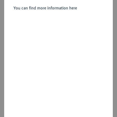
Sold
You can find more information here
Estimated price : €400
Hammer price
€320