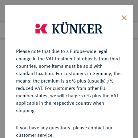
Lot 980
Previous lot
Next lot
Return to list view
Please note that due to a Europe-wide legal
change in the VAT treatment of objects from third
countries, some items must be sold with
Lot 980
standard taxation. For customers in Germany, this
Auction 263
·
means: the premium is 20% plus (usually) 7%
Finished
23 Jun 2015
reduced VAT. For customers from other EU
member states, we will charge 20% plus the VAT
applicable in the respective country when
KÖLN
DEUTSCHE MÜNZEN UND MEDAILLEN
·
shipping.
STADT
Silbermedaille 1761,
If you have any questions, please contact our
customer service.