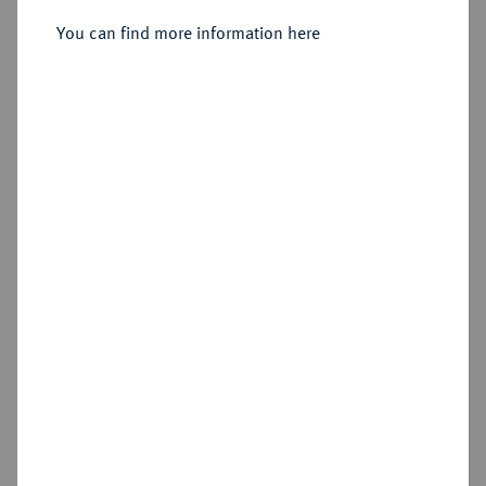
You can find more information here
Estimated price : €150
Hammer price
€300