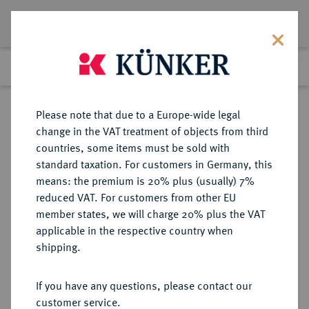
Lot 384
Previous lot
Next lot
Return to list view
Please note that due to a Europe-wide legal
change in the VAT treatment of objects from third
countries, some items must be sold with
Lot 384
standard taxation. For customers in Germany, this
Auction 395
·
means: the premium is 20% plus (usually) 7%
Finished
13 Nov 2023
reduced VAT. For customers from other EU
member states, we will charge 20% plus the VAT
KÖNIGREICH KAMBODSCHA
applicable in the respective country when
UNTER FRANZÖSISCHEM
shipping.
PROTEKTORAT (1863-1953)
If you have any questions, please contact our
customer service.
Sold