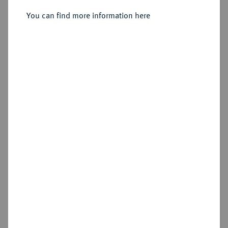
You can find more information here
Estimated price : €50
Hammer price