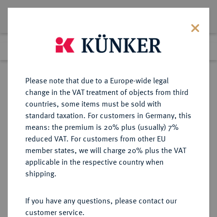
Lot 412
Previous lot
Next lot
Return to list view
Please note that due to a Europe-wide legal
change in the VAT treatment of objects from third
countries, some items must be sold with
Lot 412
standard taxation. For customers in Germany, this
eLive Auction 80
·
means: the premium is 20% plus (usually) 7%
Finished
4 Dec 2023
reduced VAT. For customers from other EU
member states, we will charge 20% plus the VAT
KÖNIGREICH PREUSSEN (1701-
applicable in the respective country when
1918)
shipping.
If you have any questions, please contact our
Sold
customer service.