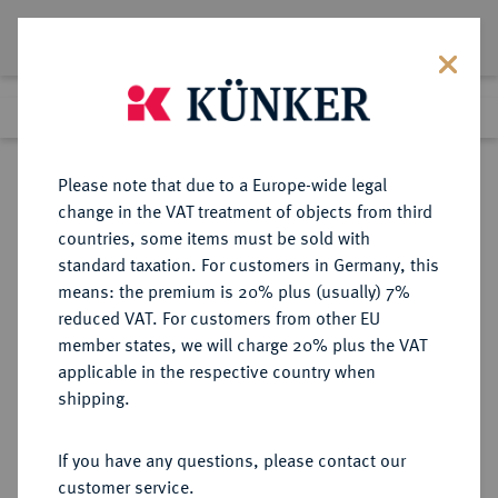
Lot 1571
Previous lot
Next lot
Return to list view
Please note that due to a Europe-wide legal
change in the VAT treatment of objects from third
countries, some items must be sold with
Lot 1571
standard taxation. For customers in Germany, this
eLive Auction 75
·
means: the premium is 20% plus (usually) 7%
Finished
7 Dec 2022
reduced VAT. For customers from other EU
member states, we will charge 20% plus the VAT
KÖNIGREICH RUMÄNIEN (1881-
applicable in the respective country when
1947)
shipping.
If you have any questions, please contact our
Sold
customer service.