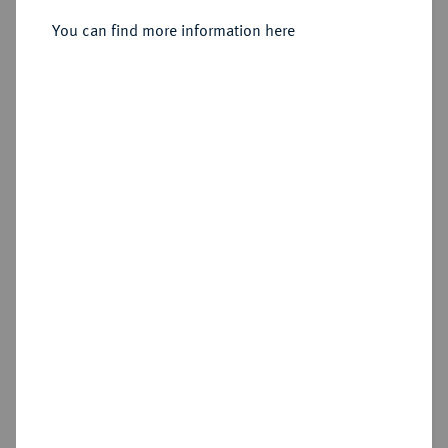
Reichstaler 1713, Detmold.
You can find more information here
Sold
Estimated price : €6,000
Hammer price
€6,000