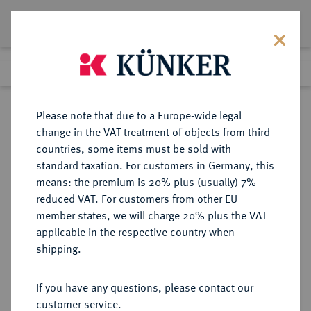
Lot 1557
Previous lot
Next lot
Return to list view
Please note that due to a Europe-wide legal
change in the VAT treatment of objects from third
countries, some items must be sold with
Lot 1557
standard taxation. For customers in Germany, this
Auction 370
·
means: the premium is 20% plus (usually) 7%
Finished
21 Jun 2022
reduced VAT. For customers from other EU
member states, we will charge 20% plus the VAT
applicable in the respective country when
LIPPE
DEUTSCHE MÜNZEN UND MEDAILLEN
·
shipping.
GRAFSCHAFT, SEIT 1789
FÜRSTENTUM Friedrich Adolf,
If you have any questions, please contact our
1697-1718.
customer service.