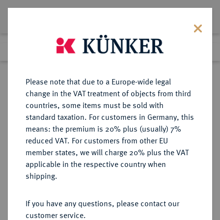
Lot 40
Previous lot
Next lot
Return to list view
Please note that due to a Europe-wide legal
change in the VAT treatment of objects from third
countries, some items must be sold with
Lot 40
standard taxation. For customers in Germany, this
Auction 402
·
means: the premium is 20% plus (usually) 7%
Finished
14 Mar 2024
reduced VAT. For customers from other EU
member states, we will charge 20% plus the VAT
applicable in the respective country when
LYCIA
GRIECHISCHE MÜNZEN
·
shipping.
Prä- und protodynastische
Prägungen.
If you have any questions, please contact our
AR-Stater, 480/460 v. Chr.,
customer service.