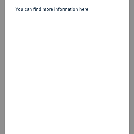
unbestimmte Münzstätte;
You can find more information here
Sold
Estimated price : €500
Hammer price
€1,400