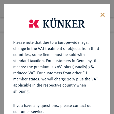
Lot 7064
Previous lot
Next lot
Return to list view
Please note that due to a Europe-wide legal
change in the VAT treatment of objects from third
countries, some items must be sold with
Lot 7064
standard taxation. For customers in Germany, this
eLive Auction 81
·
means: the premium is 20% plus (usually) 7%
Finished
26 Feb 2024
reduced VAT. For customers from other EU
member states, we will charge 20% plus the VAT
applicable in the respective country when
LYCIA
GRIECHISCHE MÜNZEN
·
shipping.
Prä- und protodynastische
Prägungen.
If you have any questions, please contact our
AR-Stater, nach 460 v. Chr.,
customer service.