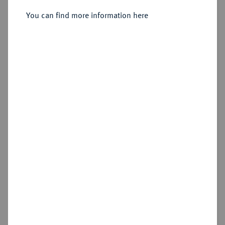
unbestimmte Münzstätte;
You can find more information here
Sold
Estimated price : €400
Hammer price
€420