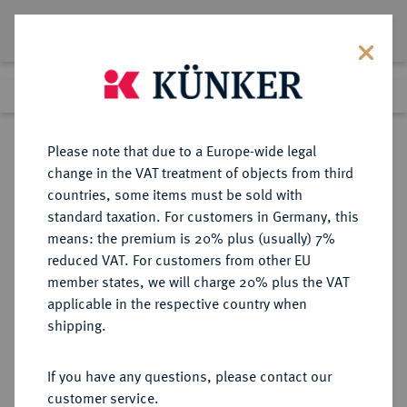
Lot 2423
Previous lot
Next lot
Return to list view
Please note that due to a Europe-wide legal
change in the VAT treatment of objects from third
countries, some items must be sold with
Lot 2423
standard taxation. For customers in Germany, this
Auction 404
·
means: the premium is 20% plus (usually) 7%
Finished
19 Mar 2024
reduced VAT. For customers from other EU
member states, we will charge 20% plus the VAT
applicable in the respective country when
MAINZ
DEUTSCHE MÜNZEN UND MEDAILLEN
·
shipping.
ERZBISTUM Anselm Franz von
Ingelheim, 1679-1695.
If you have any questions, please contact our
Gulden (60 Kreuzer) 1690, Mainz,
customer service.