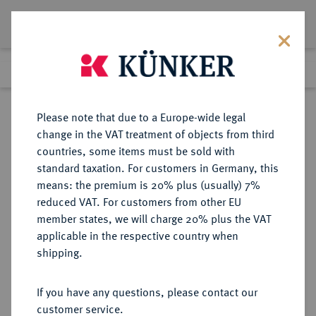
Lot 2496
Previous lot
Next lot
Return to list view
Please note that due to a Europe-wide legal
change in the VAT treatment of objects from third
countries, some items must be sold with
Lot 2496
standard taxation. For customers in Germany, this
Auction 404
·
means: the premium is 20% plus (usually) 7%
Finished
19 Mar 2024
reduced VAT. For customers from other EU
member states, we will charge 20% plus the VAT
applicable in the respective country when
MAINZ
DEUTSCHE MÜNZEN UND MEDAILLEN
·
shipping.
ERZBISTUM Emerich Joseph von
Breitbach-Bürresheim, 1763-1774.
If you have any questions, please contact our
30 Kreuzer (1/4 Konventionstaler)
customer service.