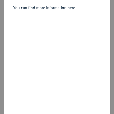
1765, Mainz.
You can find more information here
Sold
Estimated price : €200
Hammer price
€240