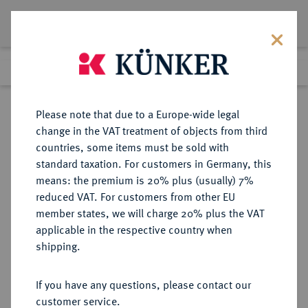
Lot 2513
Previous lot
Next lot
Return to list view
Please note that due to a Europe-wide legal
change in the VAT treatment of objects from third
countries, some items must be sold with
Lot 2513
standard taxation. For customers in Germany, this
Auction 404
·
means: the premium is 20% plus (usually) 7%
Finished
19 Mar 2024
reduced VAT. For customers from other EU
member states, we will charge 20% plus the VAT
applicable in the respective country when
MAINZ
DEUTSCHE MÜNZEN UND MEDAILLEN
·
shipping.
ERZBISTUM Emmerich Joseph von
Breidbach-Bürresheim, 1763-1774.
If you have any questions, please contact our
Silbermedaille 1770,
customer service.