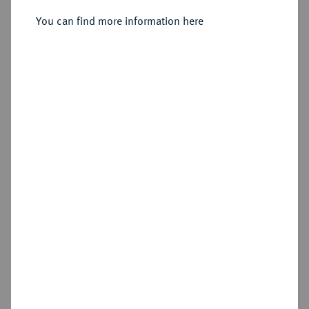
You can find more information here
Sold
Estimated price : €150
Hammer price
€120