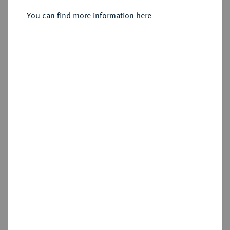
Bleigußmedaille 1628 (späterer
You can find more information here
Guß des 19. Jahrhunderts),
Sold
Estimated price : €50
Hammer price