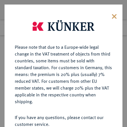
Lot 2317
Previous lot
Next lot
Return to list view
Please note that due to a Europe-wide legal
change in the VAT treatment of objects from third
countries, some items must be sold with
Lot 2317
standard taxation. For customers in Germany, this
Auction 404
·
means: the premium is 20% plus (usually) 7%
Finished
19 Mar 2024
reduced VAT. For customers from other EU
member states, we will charge 20% plus the VAT
applicable in the respective country when
MAINZ
DEUTSCHE MÜNZEN UND MEDAILLEN
·
shipping.
ERZBISTUM Georg Friedrich von
Greiffenklau zu Vollraths, 1626-
If you have any questions, please contact our
1629.
customer service.