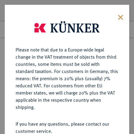
Lot 2484
Previous lot
Next lot
Return to list view
Please note that due to a Europe-wide legal
change in the VAT treatment of objects from third
countries, some items must be sold with
Lot 2484
standard taxation. For customers in Germany, this
Auction 404
·
means: the premium is 20% plus (usually) 7%
Finished
19 Mar 2024
reduced VAT. For customers from other EU
member states, we will charge 20% plus the VAT
applicable in the respective country when
MAINZ
DEUTSCHE MÜNZEN UND MEDAILLEN
·
shipping.
ERZBISTUM Johann Friedrich Karl
von Ostein, 1743-1763.
If you have any questions, please contact our
Silbermedaille 1746,
customer service.