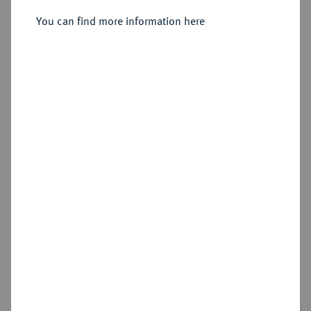
You can find more information here
Sold
Estimated price : €1,000
Hammer price
€1,600