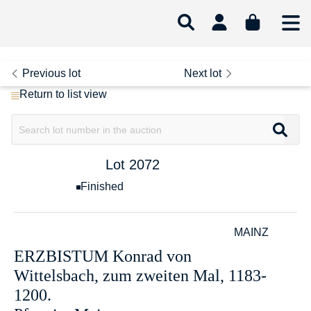
Lot 2072
Previous lot
Next lot
Return to list view
Auction 404
·
Lot 2072
19 Mar 2024
Finished
DEUTSCHE MÜNZEN UND MEDAILLEN
·
MAINZ
ERZBISTUM Konrad von
Wittelsbach, zum zweiten Mal, 1183-
1200.