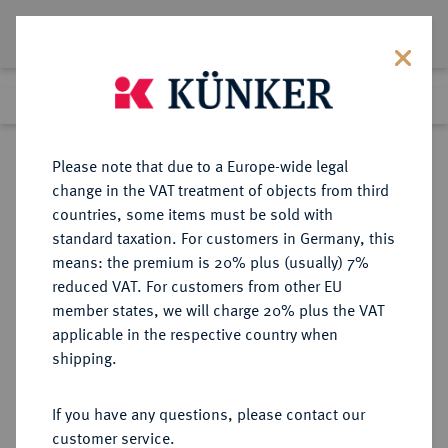
Lot 2594
Previous lot
Next lot
Return to list view
Please note that due to a Europe-wide legal
change in the VAT treatment of objects from third
countries, some items must be sold with
Lot 2594
standard taxation. For customers in Germany, this
Auction 404
·
means: the premium is 20% plus (usually) 7%
Finished
19 Mar 2024
reduced VAT. For customers from other EU
member states, we will charge 20% plus the VAT
applicable in the respective country when
MAINZ
DEUTSCHE MÜNZEN UND MEDAILLEN
·
shipping.
STADT
Silbermedaille o. J. (um 1900),
If you have any questions, please contact our
customer service.