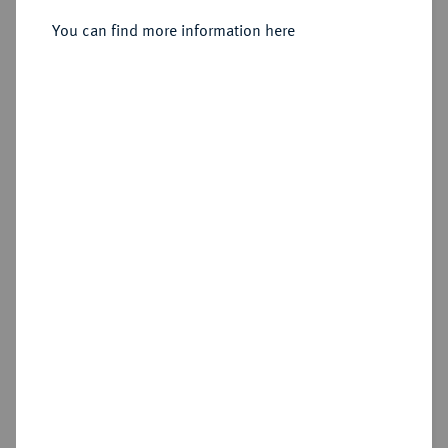
Sold
You can find more information here
Estimated price : €100
Hammer price
€340