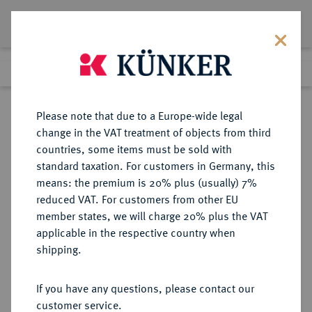
Lot 2786
Previous lot
Next lot
Return to list view
Please note that due to a Europe-wide legal
change in the VAT treatment of objects from third
countries, some items must be sold with
Lot 2786
standard taxation. For customers in Germany, this
eLive Premium Auction 389
·
means: the premium is 20% plus (usually) 7%
Finished
23 Jun 2023
reduced VAT. For customers from other EU
member states, we will charge 20% plus the VAT
applicable in the respective country when
MONOGRAPHIEN,
NUMISMATISCHE LITERATUR
·
shipping.
SAMMELWERKE UND AUFSÄTZE
DEUTSCHLAND - Genealogie,
If you have any questions, please contact our
Heraldik und Siegelkunde BIER, H.
customer service.