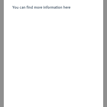
You can find more information here
Sold
Estimated price : €30