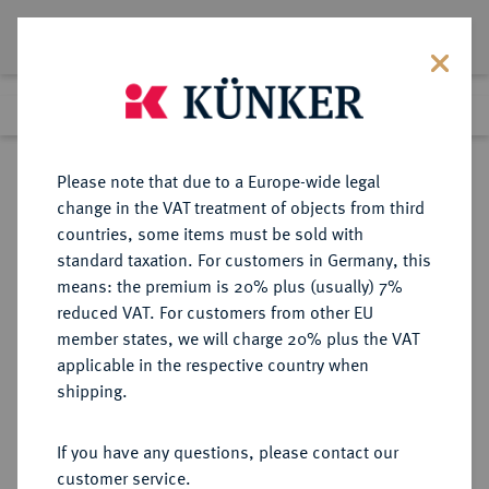
Lot 4656
Previous lot
Next lot
Return to list view
Please note that due to a Europe-wide legal
change in the VAT treatment of objects from third
countries, some items must be sold with
Lot 4656
standard taxation. For customers in Germany, this
eLive Auction 58
·
means: the premium is 20% plus (usually) 7%
Finished
11 Dec 2019
reduced VAT. For customers from other EU
member states, we will charge 20% plus the VAT
applicable in the respective country when
MONOGRAPHIEN,
NUMISMATISCHE LITERATUR
·
shipping.
SAMMELWERKE UND AUFSÄTZE
DEUTSCHLAND SCHRÖTTER, F.
If you have any questions, please contact our
FREIHERR VON.
customer service.