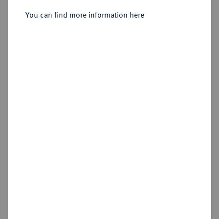
You can find more information here
Sold
Estimated price : €500
Hammer price
€500