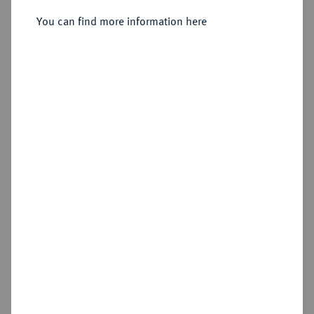
You can find more information here
Sold
Estimated price : €500
Hammer price
€500