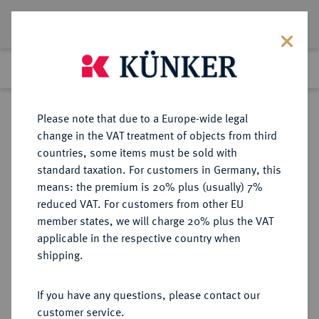
Lot 4950
Previous lot
Next lot
Return to list view
Please note that due to a Europe-wide legal
change in the VAT treatment of objects from third
countries, some items must be sold with
Lot 4950
standard taxation. For customers in Germany, this
eLive Auction 58
·
means: the premium is 20% plus (usually) 7%
Finished
12 Dec 2019
reduced VAT. For customers from other EU
member states, we will charge 20% plus the VAT
applicable in the respective country when
MONOGRAPHIEN,
NUMISMATISCHE LITERATUR
·
shipping.
SAMMELWERKE UND AUFSÄTZE
MEDAILLEN, PLAKETTEN
If you have any questions, please contact our
BRASSEUX, [C.F.) (Hrsg.).
customer service.