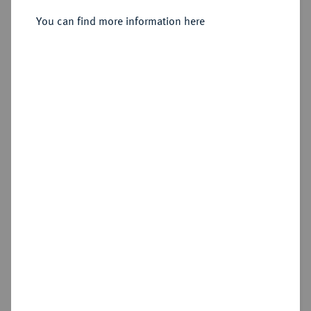
von.
You can find more information here
Sold
Estimated price : €400
Hammer price
€410