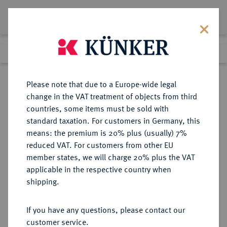
Lot 5256
Previous lot
Next lot
Return to list view
Please note that due to a Europe-wide legal
change in the VAT treatment of objects from third
countries, some items must be sold with
Lot 5256
standard taxation. For customers in Germany, this
eLive Auction 58
·
means: the premium is 20% plus (usually) 7%
Finished
12 Dec 2019
reduced VAT. For customers from other EU
member states, we will charge 20% plus the VAT
applicable in the respective country when
MONOGRAPHIEN,
NUMISMATISCHE LITERATUR
·
shipping.
SAMMELWERKE UND AUFSÄTZE
MEDAILLEN, PLAKETTEN
If you have any questions, please contact our
WURZBACH-TANNENBERG, W.R.
customer service.