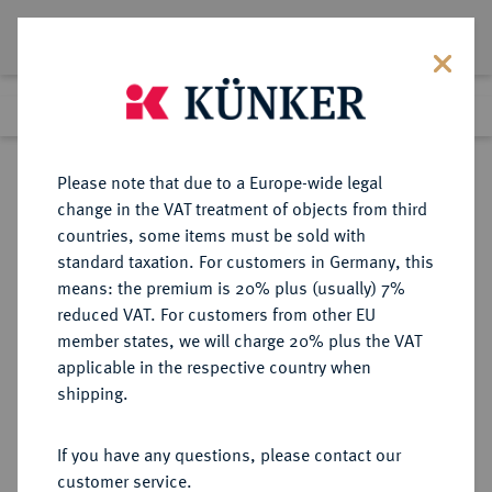
Lot 4392
Previous lot
Next lot
Return to list view
Please note that due to a Europe-wide legal
change in the VAT treatment of objects from third
countries, some items must be sold with
Lot 4392
standard taxation. For customers in Germany, this
eLive Auction 58
·
means: the premium is 20% plus (usually) 7%
Finished
11 Dec 2019
reduced VAT. For customers from other EU
member states, we will charge 20% plus the VAT
applicable in the respective country when
MONOGRAPHIEN,
NUMISMATISCHE LITERATUR
·
shipping.
SAMMELWERKE UND AUFSÄTZE
MITTELALTER UND NEUZEIT -
If you have any questions, please contact our
ALLGEMEIN PRAUN, G.S.A. von
customer service.