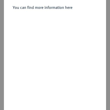
You can find more information here
Sold
Estimated price : €80
Hammer price
€80