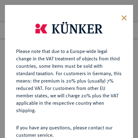
Lot 721
Previous lot
Next lot
Return to list view
Please note that due to a Europe-wide legal
change in the VAT treatment of objects from third
countries, some items must be sold with
Lot 721
standard taxation. For customers in Germany, this
Auction 342
·
means: the premium is 20% plus (usually) 7%
Finished
3 Nov 2020
reduced VAT. For customers from other EU
member states, we will charge 20% plus the VAT
applicable in the respective country when
MONOGRAPHIEN,
NUMISMATISCHE LITERATUR
·
shipping.
SAMMELWERKE UND AUFSÄTZE
RDR, ÖSTERREICH, UNGARN,
If you have any questions, please contact our
BÖHMEN RIZZOLLI, H.
customer service.