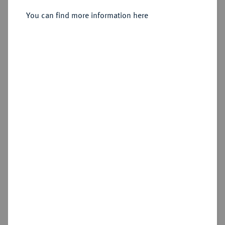
You can find more information here
Sold
Estimated price : €175
Hammer price
€220
Cookie note