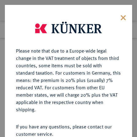
Lot 1677
Previous lot
Next lot
Return to list view
Please note that due to a Europe-wide legal
change in the VAT treatment of objects from third
countries, some items must be sold with
Lot 1677
standard taxation. For customers in Germany, this
Auction 266
·
means: the premium is 20% plus (usually) 7%
Finished
28 Sept 2015
reduced VAT. For customers from other EU
member states, we will charge 20% plus the VAT
applicable in the respective country when
MÜNZBECHER
MÜNZGEFÄSSE UND MÜNZSCHMUCK
·
shipping.
SCHWEDEN
Silberner Münzhumpen.
If you have any questions, please contact our
customer service.