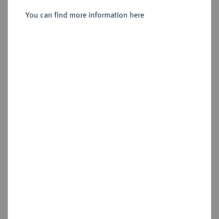
Sold
You can find more information here
Estimated price : €5,000
Hammer price
€5,500