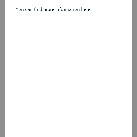
Rom;
You can find more information here
Sold
Estimated price : €150
Hammer price
€175