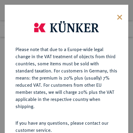
Lot 3220
Previous lot
Next lot
Return to list view
Please note that due to a Europe-wide legal
change in the VAT treatment of objects from third
countries, some items must be sold with
Lot 3220
standard taxation. For customers in Germany, this
eLive Premium Auction 390
·
means: the premium is 20% plus (usually) 7%
Finished
24 Jun 2023
reduced VAT. For customers from other EU
member states, we will charge 20% plus the VAT
applicable in the respective country when
MÜNZEN DER RÖMISCHEN KAISERZEIT
RÖMISCHE MÜNZEN
·
shipping.
Antoninus II. Marcus Aurelius, 161-
180.
If you have any questions, please contact our
Æ-Sesterz, Juni 171/September 171,
customer service.