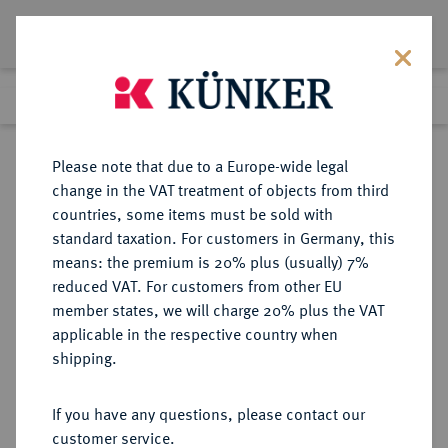
Lot 5749
Previous lot
Next lot
Return to list view
Please note that due to a Europe-wide legal
change in the VAT treatment of objects from third
countries, some items must be sold with
Lot 5749
standard taxation. For customers in Germany, this
Auction 341
·
means: the premium is 20% plus (usually) 7%
Finished
2 Oct 2020
reduced VAT. For customers from other EU
member states, we will charge 20% plus the VAT
applicable in the respective country when
MÜNZEN DER RÖMISCHEN KAISERZEIT
RÖMISCHE MÜNZEN
·
shipping.
Augustus, 30 v.-14 n. Chr.
AR-Denar, 16 v. Chr., Rom,
If you have any questions, please contact our
customer service.