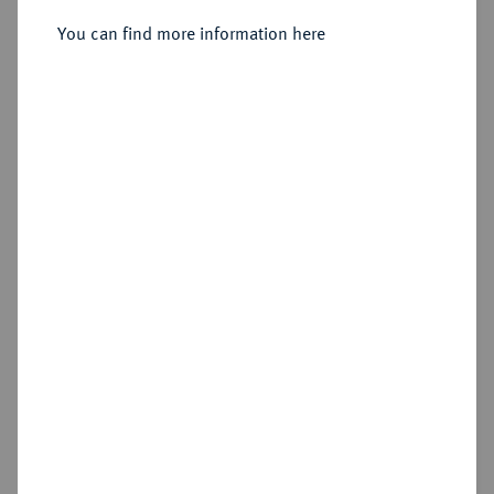
Sold
You can find more information here
Estimated price : €750
Hammer price
€1,100