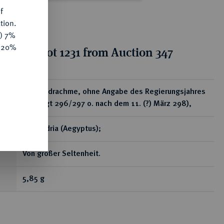
f
tion.
y) 7%
e 20%
ion for lot 1231 from Auction 347
ear
B-Tetradrachme, ohne Angabe des Regierungsjahres
(geprägt 296/297 o. nach dem 11. (?) März 298),
Alexandria (Aegyptus);
Von großer Seltenheit.
5,85 g