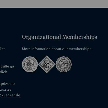
Organizational Memberships
nker
More information about our memberships:
traße 4a
rück
 96202 0
6202 22
@kuenker.de