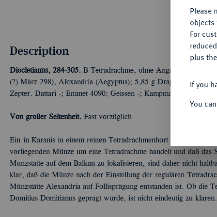
Please n
objects 
For cus
reduced
Description
plus the
Diocletianus, 284-305.
B-Tetradrachme, ohne Angabe des Regieru
(?) März 298), Alexandria (Aegyptus); 5,85 g Drapierte Büste r. m
If you h
Zepter. Dattari -; Emmet 4090; Geissen -; Kampmann/Ganschow
You can
Von großer Seltenheit.
Fast vorzüglich
Ein in Karanis in einem reinen Tetradrachmenhort gefundenes Stü
vorliegenden Münze um eine Tetradrachme handelt und daß das S
Münzstätte auf dem Balkan zu lokalisieren, sind daher nicht haltb
klar, daß die Münze nach der Einstellung der regulären Tetradr
Münzstätte Alexandria auf Follisprägung entstanden ist. Ob die 
Domitius Domitianus geprägt wurde, ist nicht eindeutig zu klären.