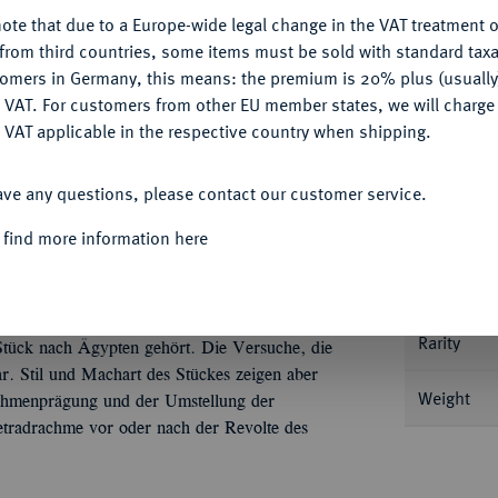
ote that due to a Europe-wide legal change in the VAT treatment o
CONFIGURE
from third countries, some items must be sold with standard taxa
tomers in Germany, this means: the premium is 20% plus (usuall
DENY
 VAT. For customers from other EU member states, we will charg
Informat
 VAT applicable in the respective country when shipping.
ACCEPT ALL
ngsjahres (geprägt 296/297 o. nach dem 11.
it Lorbeerkranz//Isis steht l. mit Sistrum und
ave any questions, please contact our customer service.
Nominal/Y
 119.141; SNRIS 697.
 find more information here
Mint
ck des Maximianus belegt, daß es sich bei der
Rarity
tück nach Ägypten gehört. Die Versuche, die
ar. Stil und Machart des Stückes zeigen aber
Weight
achmenprägung und der Umstellung der
Tetradrachme vor oder nach der Revolte des