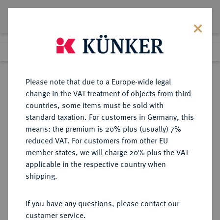
Lot 5974
Previous lot
Next lot
Return to list view
Please note that due to a Europe-wide legal
change in the VAT treatment of objects from third
countries, some items must be sold with
Lot 5974
standard taxation. For customers in Germany, this
Auction 377
·
means: the premium is 20% plus (usually) 7%
Finished
20 Oct 2022
reduced VAT. For customers from other EU
member states, we will charge 20% plus the VAT
applicable in the respective country when
MÜNZEN DER RÖMISCHEN KAISERZEIT
RÖMISCHE MÜNZEN
·
shipping.
Gordianus I. Africanus, 238.
AR-Denar, Rom;
If you have any questions, please contact our
customer service.