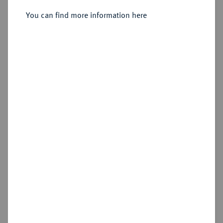
Sold
You can find more information here
Estimated price : €2,500
Hammer price
€3,000