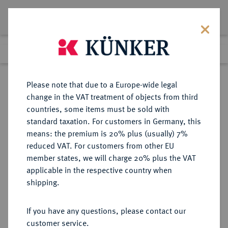
Lot 2077
Previous lot
Next lot
Return to list view
Please note that due to a Europe-wide legal
change in the VAT treatment of objects from third
countries, some items must be sold with
Lot 2077
standard taxation. For customers in Germany, this
Auction 383
·
means: the premium is 20% plus (usually) 7%
Finished
17 Mar 2023
reduced VAT. For customers from other EU
member states, we will charge 20% plus the VAT
applicable in the respective country when
MÜNZEN DER RÖMISCHEN KAISERZEIT
RÖMISCHE MÜNZEN
·
shipping.
Hadrianus, 117-138 für Aelius.
AV-Aureus, 137, Rom;
If you have any questions, please contact our
customer service.