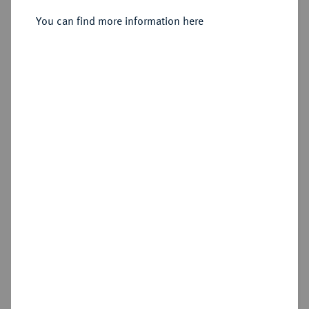
Sold
You can find more information here
Estimated price : €20,000