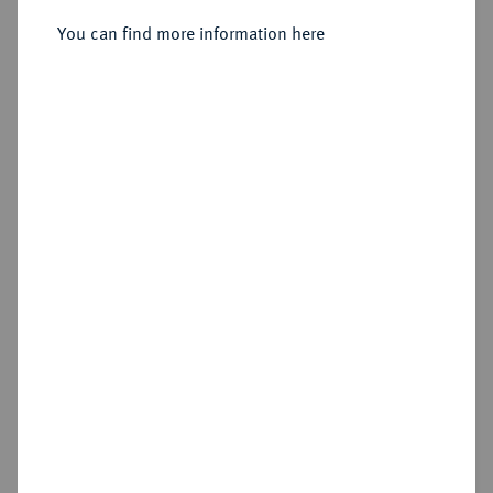
Sold
You can find more information here
Estimated price : €600
Hammer price
€1,300