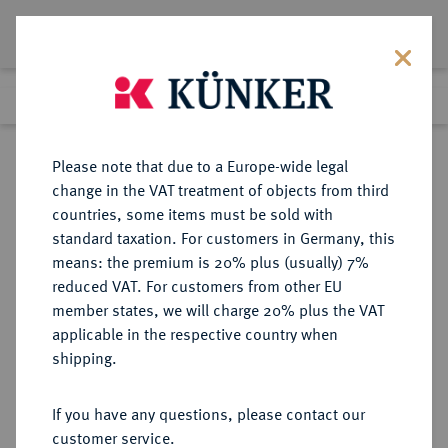
Lot 5735
Previous lot
Next lot
Return to list view
Please note that due to a Europe-wide legal
change in the VAT treatment of objects from third
countries, some items must be sold with
Lot 5735
standard taxation. For customers in Germany, this
Auction 377
·
means: the premium is 20% plus (usually) 7%
Finished
20 Oct 2022
reduced VAT. For customers from other EU
member states, we will charge 20% plus the VAT
applicable in the respective country when
MÜNZEN DER RÖMISCHEN KAISERZEIT
RÖMISCHE MÜNZEN
·
shipping.
Nero, 54-68.
Æ-Sesterz, um 66, Lugdunum;
If you have any questions, please contact our
customer service.