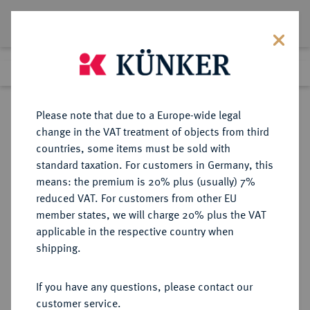
Lot 7345
Previous lot
Next lot
Return to list view
Please note that due to a Europe-wide legal
change in the VAT treatment of objects from third
countries, some items must be sold with
Lot 7345
standard taxation. For customers in Germany, this
eLive Auction 81
·
means: the premium is 20% plus (usually) 7%
Finished
26 Feb 2024
reduced VAT. For customers from other EU
member states, we will charge 20% plus the VAT
applicable in the respective country when
MÜNZEN DER RÖMISCHEN KAISERZEIT
RÖMISCHE MÜNZEN
·
shipping.
Procopius, 365-366.
Æ-Centenionalis,
If you have any questions, please contact our
Constantinopolis, 7. Offizin (?);
customer service.