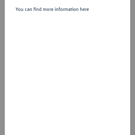
You can find more information here
Sold
Estimated price : €75
Hammer price
€85