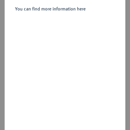
Sold
You can find more information here
Estimated price : €75
Hammer price
€240