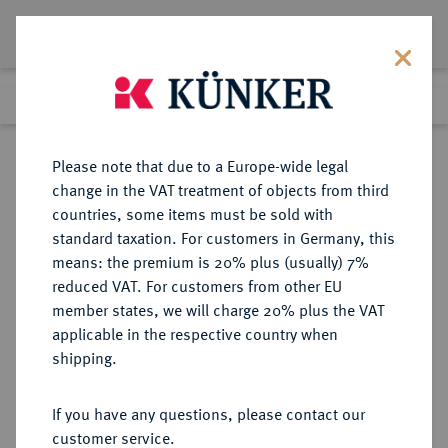
Lot 230
Previous lot
Next lot
Return to list view
Please note that due to a Europe-wide legal
change in the VAT treatment of objects from third
countries, some items must be sold with
Lot 230
standard taxation. For customers in Germany, this
eLive Auction 83
·
means: the premium is 20% plus (usually) 7%
Finished
22 Jul 2024
reduced VAT. For customers from other EU
member states, we will charge 20% plus the VAT
applicable in the respective country when
MÜNZEN DER RÖMISCHEN KAISERZEIT
RÖMISCHE MÜNZEN
·
shipping.
Titus, 79-81.
AR-Denar, 80, Rom;
If you have any questions, please contact our
customer service.