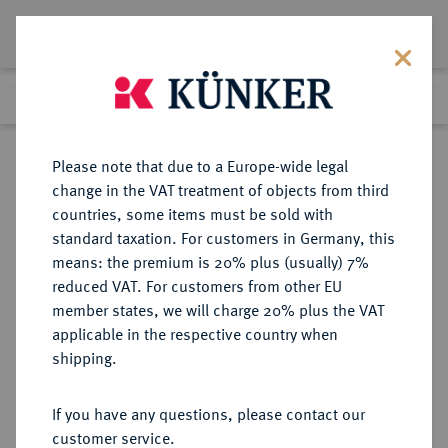
Lot 7863
Previous lot
Next lot
Return to list view
Please note that due to a Europe-wide legal
change in the VAT treatment of objects from third
countries, some items must be sold with
Lot 7863
standard taxation. For customers in Germany, this
Auction 367
·
means: the premium is 20% plus (usually) 7%
Finished
6 Apr 2022
reduced VAT. For customers from other EU
member states, we will charge 20% plus the VAT
applicable in the respective country when
MÜNZEN DER RÖMISCHEN REPUBLIK
RÖMISCHE MÜNZEN
·
shipping.
AR-Denar, 53 v. Chr., Rom,
If you have any questions, please contact our
Sold
customer service.