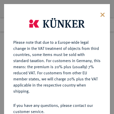
Lot 7851
Previous lot
Next lot
Return to list view
Please note that due to a Europe-wide legal
change in the VAT treatment of objects from third
countries, some items must be sold with
Lot 7851
standard taxation. For customers in Germany, this
Auction 367
·
means: the premium is 20% plus (usually) 7%
Finished
6 Apr 2022
reduced VAT. For customers from other EU
member states, we will charge 20% plus the VAT
applicable in the respective country when
MÜNZEN DER RÖMISCHEN REPUBLIK
RÖMISCHE MÜNZEN
·
shipping.
AR-Denar, 55 v. Chr., Rom,
If you have any questions, please contact our
Sold
customer service.