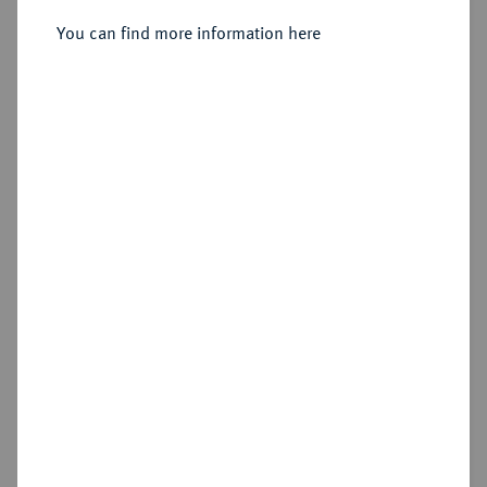
You can find more information here
Estimated price : €200
Hammer price
€3,000
Add lot