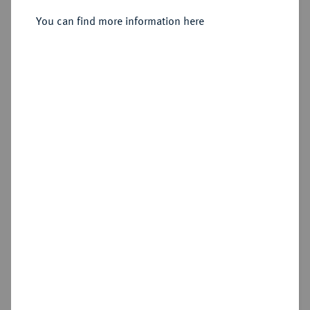
You can find more information here
Estimated price : €100
Hammer price
€260
Add lot