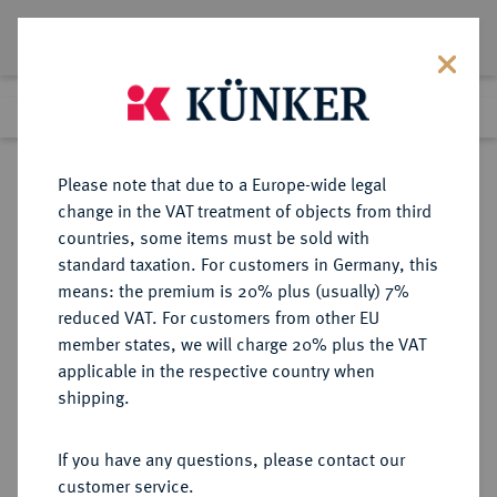
Lot 5567
Previous lot
Next lot
Return to list view
Please note that due to a Europe-wide legal
change in the VAT treatment of objects from third
countries, some items must be sold with
Lot 5567
standard taxation. For customers in Germany, this
Auction 377
·
means: the premium is 20% plus (usually) 7%
Finished
20 Oct 2022
reduced VAT. For customers from other EU
member states, we will charge 20% plus the VAT
applicable in the respective country when
MÜNZEN DER RÖMISCHEN REPUBLIK
RÖMISCHE MÜNZEN
·
shipping.
AR-Denar, 77 v. Chr., Rom,
If you have any questions, please contact our
Sold
customer service.