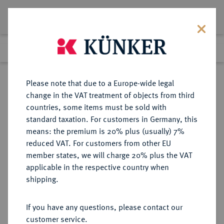
Lot 262
Previous lot
Next lot
Return to list view
Please note that due to a Europe-wide legal
change in the VAT treatment of objects from third
countries, some items must be sold with
Lot 262
standard taxation. For customers in Germany, this
Auction 351
·
means: the premium is 20% plus (usually) 7%
Finished
25 Sept 2021
reduced VAT. For customers from other EU
member states, we will charge 20% plus the VAT
applicable in the respective country when
MÜNZEN DER RÖMISCHEN REPUBLIK
RÖMISCHE MÜNZEN
·
shipping.
AR-Denar, 78 v. Chr., Rom,
If you have any questions, please contact our
Sold
customer service.