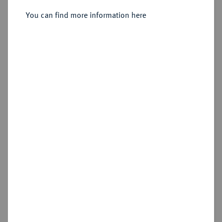
You can find more information here
Estimated price : €2,000
Hammer price
€2,000
Add lot