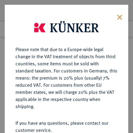
Lot 7773
Previous lot
Next lot
Return to list view
Please note that due to a Europe-wide legal
change in the VAT treatment of objects from third
countries, some items must be sold with
Lot 7773
standard taxation. For customers in Germany, this
Auction 367
·
means: the premium is 20% plus (usually) 7%
Finished
6 Apr 2022
reduced VAT. For customers from other EU
member states, we will charge 20% plus the VAT
applicable in the respective country when
MÜNZEN DER RÖMISCHEN REPUBLIK
RÖMISCHE MÜNZEN
·
shipping.
AR-Denar, 82/80 v. Chr., Rom,
If you have any questions, please contact our
Sold
customer service.