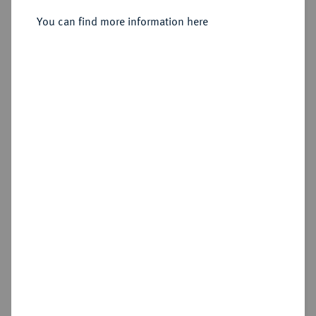
You can find more information here
Estimated price : €250
Hammer price
€3,000
Add lot