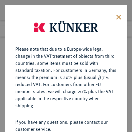
Lot 7825
Previous lot
Next lot
Return to list view
Please note that due to a Europe-wide legal
change in the VAT treatment of objects from third
countries, some items must be sold with
Lot 7825
standard taxation. For customers in Germany, this
Auction 367
·
means: the premium is 20% plus (usually) 7%
Finished
6 Apr 2022
reduced VAT. For customers from other EU
member states, we will charge 20% plus the VAT
applicable in the respective country when
MÜNZEN DER RÖMISCHEN REPUBLIK
RÖMISCHE MÜNZEN
·
shipping.
AR-Denar (Serratus), 59 v. Chr.,
Rom,
If you have any questions, please contact our
customer service.