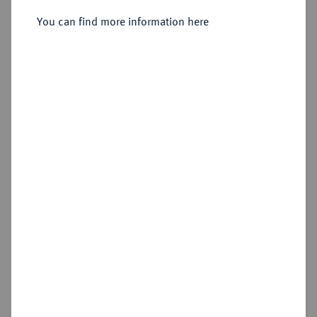
Sold
You can find more information here
Estimated price : €200
Hammer price
€1,300