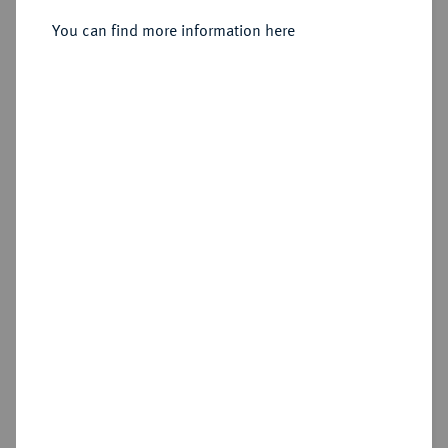
Sold
You can find more information here
Estimated price : €250
Hammer price
€600