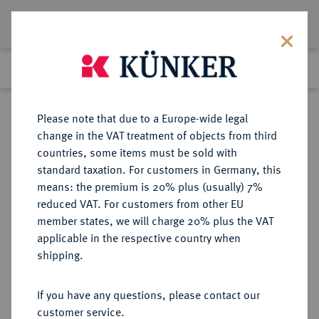
Lot 7339
Previous lot
Next lot
Return to list view
Please note that due to a Europe-wide legal
change in the VAT treatment of objects from third
countries, some items must be sold with
Lot 7339
standard taxation. For customers in Germany, this
Auction 367
·
means: the premium is 20% plus (usually) 7%
Finished
6 Apr 2022
reduced VAT. For customers from other EU
member states, we will charge 20% plus the VAT
applicable in the respective country when
MÜNZEN DER RÖMISCHEN REPUBLIK
RÖMISCHE MÜNZEN
·
shipping.
AR-Didrachme, 241/214 v. Chr.,
Rom,
If you have any questions, please contact our
customer service.