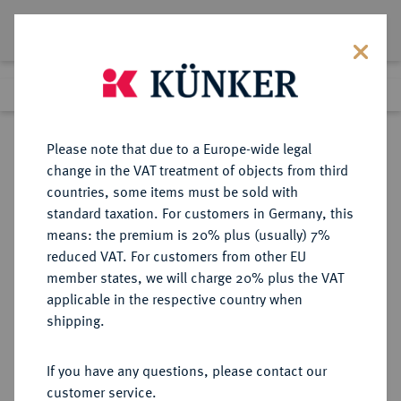
Lot 305
Previous lot
Next lot
Return to list view
Please note that due to a Europe-wide legal
change in the VAT treatment of objects from third
countries, some items must be sold with
Lot 305
standard taxation. For customers in Germany, this
Berlin Auction 380
·
means: the premium is 20% plus (usually) 7%
Finished
2 Feb 2023
reduced VAT. For customers from other EU
member states, we will charge 20% plus the VAT
applicable in the respective country when
NIEDERLANDE
EUROPÄISCHE MÜNZEN UND MEDAILLEN
·
shipping.
AMSTERDAM Stadt.
Silbermedaille 1650,
If you have any questions, please contact our
customer service.