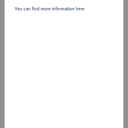
Sold
You can find more information here
Estimated price : €2,000
Hammer price
€5,500