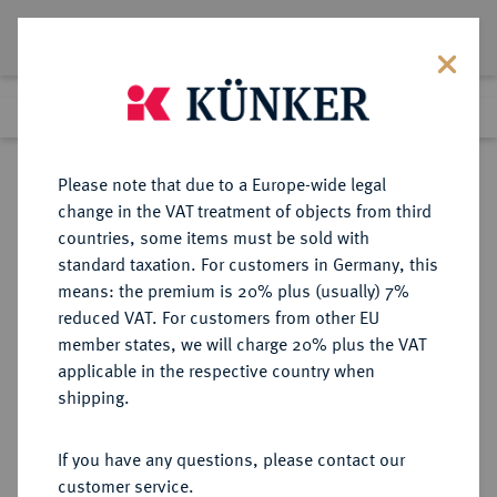
Lot 5785
Previous lot
Next lot
Return to list view
Please note that due to a Europe-wide legal
change in the VAT treatment of objects from third
countries, some items must be sold with
Lot 5785
standard taxation. For customers in Germany, this
Auction 349
·
means: the premium is 20% plus (usually) 7%
Finished
26 Mar 2021
reduced VAT. For customers from other EU
member states, we will charge 20% plus the VAT
applicable in the respective country when
NIEDERLANDE
EUROPÄISCHE MÜNZEN UND MEDAILLEN
·
shipping.
MEDAILLEN
(HISTORIEPENNINGEN) Wilhelm
If you have any questions, please contact our
II. von Oranien, Statthalter der
customer service.