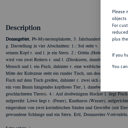
Please n
objects 
For cus
Description
reduced
plus the
Donaugebiet.
Pb-Mysterienplakette, 3. Jahrhundert n. Chr.; Donau
g. Darstellung in vier Abschnitten: 1.: Sol steht v. v. in Quadr
seinem Kopf r. und l. je ein Stern. 2.: Göttin (Helena, Epona ?) 
If you h
wird von zwei Reitern r. und l. (Dioskuren, danubische Reiter ?) 
You can
Mensch und l. ein Fisch, dahinter r. eine weibliche Gestalt (wohl 
Mitte der Kultszene steht ein runder Tisch, um den sich drei Gest
Fisch auf dem Tisch greifen, dahinter r. zwei sich an der Hand hal
ein vom Baum hängendes kopfloses Tier, l. daneben steht Gestal
geschlachteten Tieres). 4.: Auf dreibeinigem Hocker l. liegt Fisc
aufgereiht: Löwe liegt r. (Feuer), Kantharos (Wasser), aufgerichte
eingerahmt von zwei korinthischen Säulen und Gewölbe (mit Eier
gewundene Schlange und ein Stern. Ertl, Donaureiter-Votivtafe