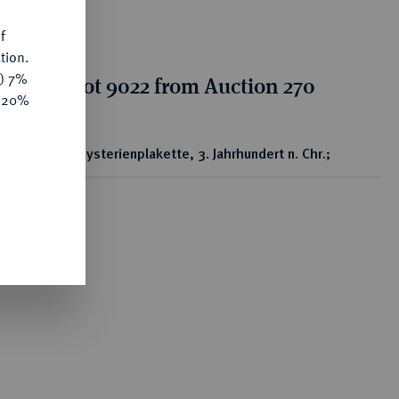
f
tion.
y) 7%
tion for lot 9022 from Auction 270
e 20%
ear
Pb-Mysterienplakette, 3. Jahrhundert n. Chr.;