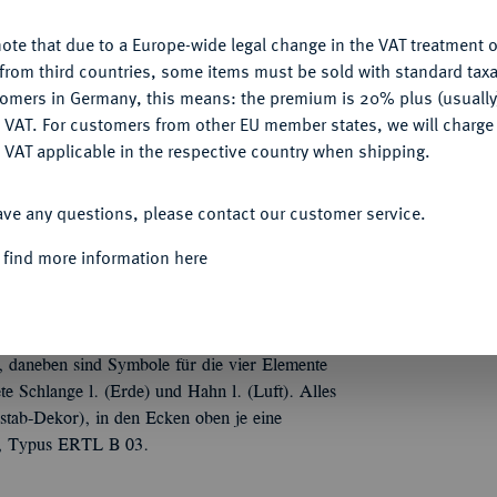
ote that due to a Europe-wide legal change in the VAT treatment o
CONFIGURE
from third countries, some items must be sold with standard taxa
tomers in Germany, this means: the premium is 20% plus (usuall
Informa
DENY
 VAT. For customers from other EU member states, we will charg
 VAT applicable in the respective country when shipping.
reiter-Bleivotivtafel, etwa 9,4 x 8 cm, 151,93
iga und hebt die Hand zum Gruß-Gestus, neben
ACCEPT ALL
Nominal/Y
steht v. v. mit zweigartiger Kopfbedeckung und
ave any questions, please contact our customer service.
gegrüßt. Unter den Pferden liegt r. ein
 find more information here
Nemesis) und l. ein Soldat (Mars ?). 3.: In der
alten (Priester ?) gruppieren und nach dem
tende Gestalten, dahinter l. häutet eine Gestalt
t mit Tiermaske (wohl Widderkopf des
h, daneben sind Symbole für die vier Elemente
te Schlange l. (Erde) und Hahn l. (Luft). Alles
stab-Dekor), in den Ecken oben je eine
ln, Typus ERTL B 03.