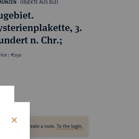
OBJEKTE AUS BLEI
MÜNZEN
·
gebiet.
sterienplakette, 3.
undert n. Chr.;
ice : €150
ase log in to create a note.
To the login.
s