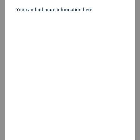
You can find more information here
Estimated price : €250
Hammer price
€525
Cookie note
Add lot