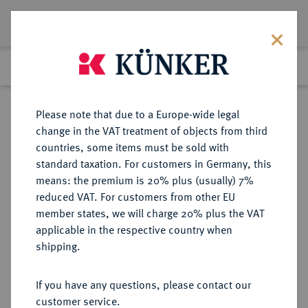
Lot 707
Previous lot
Next lot
Return to list view
Please note that due to a Europe-wide legal
change in the VAT treatment of objects from third
countries, some items must be sold with
Lot 707
standard taxation. For customers in Germany, this
eLive Auction 80
·
means: the premium is 20% plus (usually) 7%
Finished
4 Dec 2023
reduced VAT. For customers from other EU
member states, we will charge 20% plus the VAT
KAISERREICH PERSIEN BZW. (SEIT
applicable in the respective country when
1935) IRAN (BIS 1979)
shipping.
If you have any questions, please contact our
Sold
customer service.